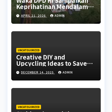
Waka DPD RI Sampaikan
Keprihatinan Mendalam
Atas Kontak Tembak di
APRIL 21, 2026
ADMIN
Puncak Papua yang
Tewaskan Warga Sipil
UNCATEGORIZED
Creative DIY and
Upcycling Ideas to Save
Money Around the House
DECEMBER 14, 2025
ADMIN
UNCATEGORIZED