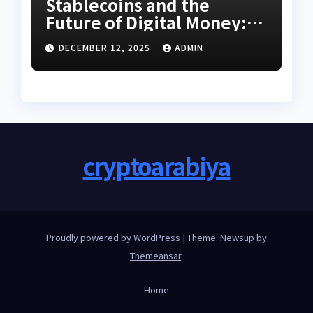
Stablecoins and the
Future of Digital Money:
What You Need to Know
DECEMBER 12, 2025
ADMIN
cryptoarabiya
Proudly powered by WordPress
|
Theme: Newsup by
Themeansar
.
Home