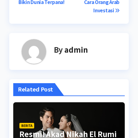
Bikin Dunia Terpana!
Cara Orang Arab
Investasi
By
admin
Related Post
BERITA
Resmi! Akad Nikah El Rumi