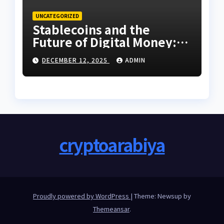
UNCATEGORIZED
Stablecoins and the
Future of Digital Money:
What You Need to Know
DECEMBER 12, 2025
ADMIN
cryptoarabiya
Proudly powered by WordPress
|
Theme: Newsup by
Themeansar
.