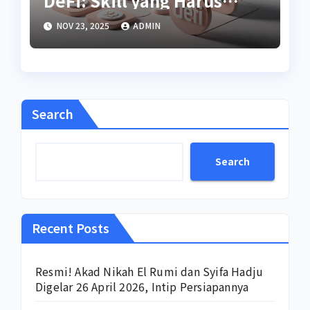
DeFi: Skill yang Harus
Dipelajari Tahun Ini
NOV 23, 2025
ADMIN
Search
Search
Recent Posts
Resmi! Akad Nikah El Rumi dan Syifa Hadju
Digelar 26 April 2026, Intip Persiapannya