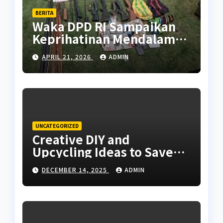
BERITA
Waka DPD RI Sampaikan
Keprihatinan Mendalam
Atas Kontak Tembak di
APRIL 21, 2026
ADMIN
Puncak Papua yang
Tewaskan Warga Sipil
UNCATEGORIZED
Creative DIY and
Upcycling Ideas to Save
Money Around the House
DECEMBER 14, 2025
ADMIN