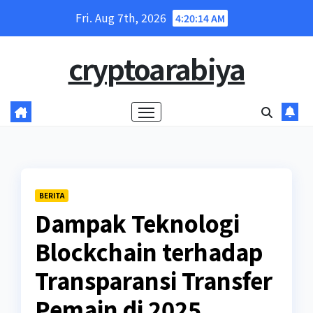
Skip
Fri. Aug 7th, 2026
4:20:15 AM
to
content
cryptoarabiya
BERITA
Dampak Teknologi
Blockchain terhadap
Transparansi Transfer
Pemain di 2025