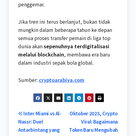
penggemar.
Jika tren ini terus berlanjut, bukan tidak
mungkin dalam beberapa tahun ke depan
semua proses transfer pemain di liga top
dunia akan
sepenuhnya terdigitalisasi
melalui blockchain
, membawa era baru
dalam industri sepak bola global.
Sumber:
cryptoarabiya.com
Post
Inter Miami vs Al-
Oktober 2025, Crypto
Nassr: Duel
Viral: Bagaimana
navigation
Antarbintang yang
Token Baru Mengubah