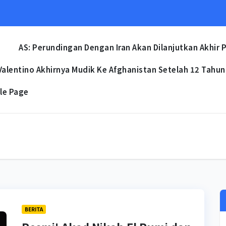
e
AS: Perundingan Dengan Iran Akan Dilanjutkan Akhir P
Valentino Akhirnya Mudik Ke Afghanistan Setelah 12 Tahun
le Page
BERITA