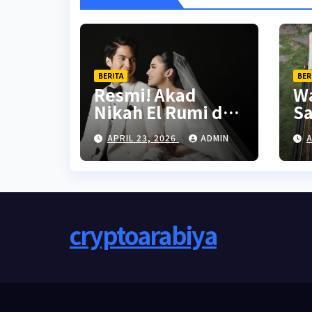
BERITA
BER
Resmi! Akad
W
Nikah El Rumi dan
S
Syifa Hadju
Ke
APRIL 23, 2026
ADMIN
A
Digelar 26 April
M
2026, Intip
Ko
Persiapannya
P
y
Wa
cryptoarabiya