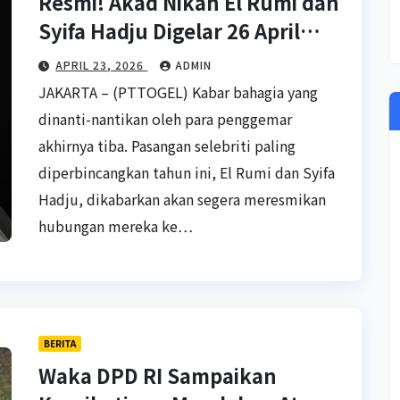
Resmi! Akad Nikah El Rumi dan
Syifa Hadju Digelar 26 April
2026, Intip Persiapannya
APRIL 23, 2026
ADMIN
JAKARTA – (PTTOGEL) Kabar bahagia yang
dinanti-nantikan oleh para penggemar
akhirnya tiba. Pasangan selebriti paling
diperbincangkan tahun ini, El Rumi dan Syifa
Hadju, dikabarkan akan segera meresmikan
hubungan mereka ke…
BERITA
Waka DPD RI Sampaikan