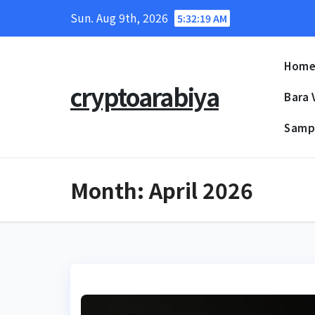
Skip
Sun. Aug 9th, 2026
5:32:19 AM
to
content
Hom
cryptoarabiya
Bara 
Samp
Month:
April 2026