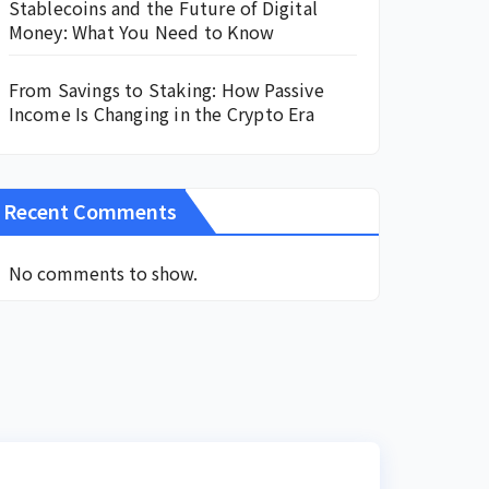
Stablecoins and the Future of Digital
Money: What You Need to Know
From Savings to Staking: How Passive
Income Is Changing in the Crypto Era
Recent Comments
No comments to show.