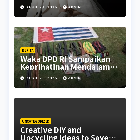
April 2026, Intip
APRIL 23, 2026
ADMIN
Persiapannya
BERITA
Waka DPD RI Sampaikan
Keprihatinan Mendalam
Atas Kontak Tembak di
APRIL 21, 2026
ADMIN
Puncak Papua yang
Tewaskan Warga Sipil
UNCATEGORIZED
Creative DIY and
Upcycling Ideas to Save